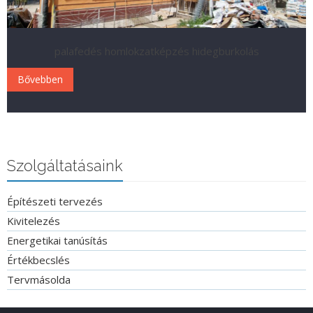
palafedés homlokzatképzés hidegburkolás
Bővebben
Szolgáltatásaink
Építészeti tervezés
Kivitelezés
Energetikai tanúsítás
Értékbecslés
Tervmásolda